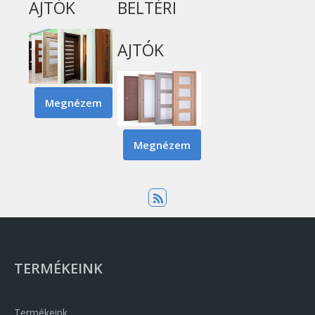
AJTÓK
BELTÉRI
AJTÓK
Megnézem
CPL Fóliás Beltéri Ajtók Tartalommal Ka
Megnézem
Dekor (FFS) Fóliás Belt
TERMÉKEINK
Termékeink