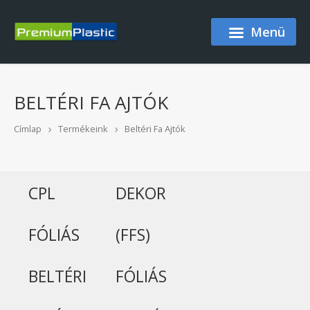
Ugrás a tartalomra
Menü
BELTÉRI FA AJTÓK
Címlap
Termékeink
Beltéri Fa Ajtók
CPL
DEKOR
FÓLIÁS
(FFS)
BELTÉRI
FÓLIÁS