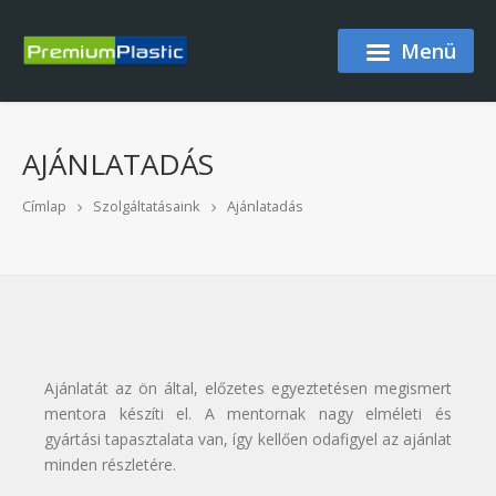
Ugrás a tartalomra
Menü
AJÁNLATADÁS
Címlap
Szolgáltatásaink
Ajánlatadás
Ajánlatát az ön által, előzetes egyeztetésen megismert
mentora készíti el. A mentornak nagy elméleti és
gyártási tapasztalata van, így kellően odafigyel az ajánlat
minden részletére.