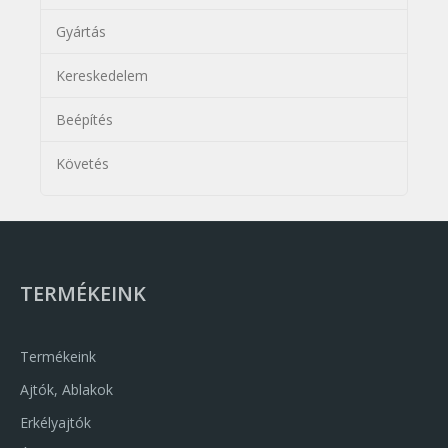
Gyártás
Kereskedelem
Beépítés
Követés
TERMÉKEINK
Termékeink
Ajtók, Ablakok
Erkélyajtók