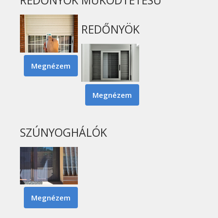
REDŐNYÖK
MŰKÖDTETÉSŰ
REDŐNYÖK
Megnézem
Motoros Redőnyök Tartalommal Kapcsol
Megnézem
Kézi Működtetésű Redő
SZÚNYOGHÁLÓK
Megnézem
Szúnyoghálók Tartalommal Kapcsolatos