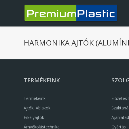
Ugrás a tartalomra
HARMONIKA AJTÓK (ALUMÍN
TERMÉKEINK
SZOL
Termékeink
Előzetes
Ajtók, Ablakok
Szaktaná
Erkélyajtók
Ajánlata
Árnyékolástechnika
Gyártás