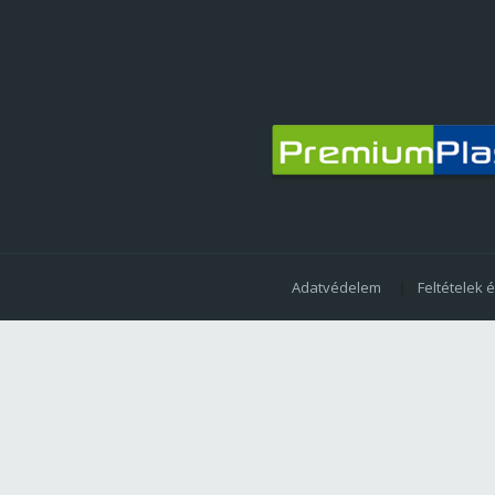
Adatvédelem
Feltételek 
SUBFOOTER MENU