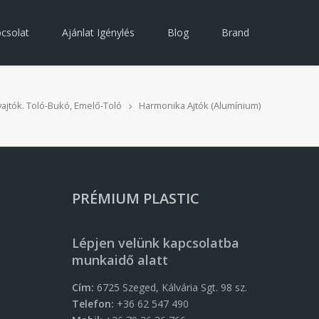
csolat
Ajánlat Igénylés
Blog
Brand
erek
yajtók. Toló-Bukó, Emelő-Toló
Harmonika Ajtók (alumínium)
 – TopAlu
jtó
ajtó
alumínium)
PRÉMIUM PLASTIC
k
Lépjen velünk kapcsolatba
ű Redőnyök
munkaidő alatt
Cím:
6725 Szeged, Kálvária Sgt. 98 sz.
Telefon:
+36 62 547 490