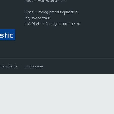
Mobil:
+36 70 36 36 766
Email:
iroda@premiumplastic.hu
Nyitvatartás:
Hétfőtől – Péntekig 08.00 – 16.30
és kondíciók
Impressum